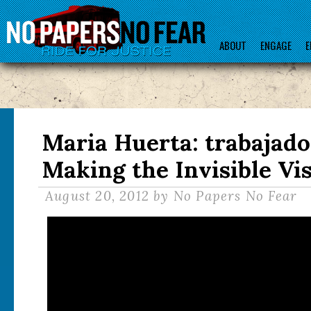
ABOUT
ENGAGE
E
Maria Huerta: trabajado
Making the Invisible Vis
August 20, 2012
by No Papers No Fear